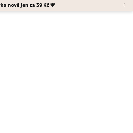
rka nově jen za 39 Kč 💗
Hledat
Blog
O Anele