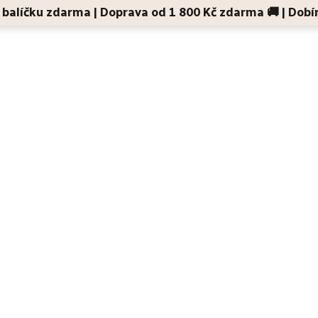
 v balíčku zdarma | Doprava od 1 800 Kč zdarma 🚚 | Dobí
Děti a maminky
Na cesty
Dárky
Doplňky