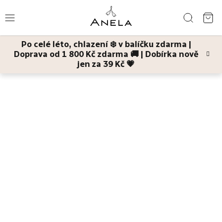
Přejít
Hledat
na
NÁ
obsah
Po celé léto, chlazení ❄️ v balíčku zdarma |
KO
Doprava od 1 800 Kč zdarma 🚚 | Dobírka nově
Léto
jen za 39 Kč 💗
Domů
Dárky
Královská péče pro zralou pleť
extra velký dárkový balíček
kosmetiky pro zralou a unavenou pleť (č. 22)
Bestsellery
Pleť
Tělo
Děti
a
maminky