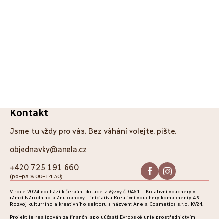
Z
Kontakt
á
Jsme tu vždy pro vás. Bez váhání volejte, pište.
p
objednavky@anela.cz
a
+420 725 191 660
(po–pá 8.00–14.30)
t
V roce 2024 dochází k čerpání dotace z Výzvy č. 0461 – Kreativní vouchery v
í
rámci Národního plánu obnovy – iniciativa Kreativní vouchery komponenty 4.5
Rozvoj kulturního a kreativního sektoru s názvem: Anela Cosmetics s.r.o._KV24.
Projekt je realizován za finanční spoluúčasti Evropské unie prostřednictvím