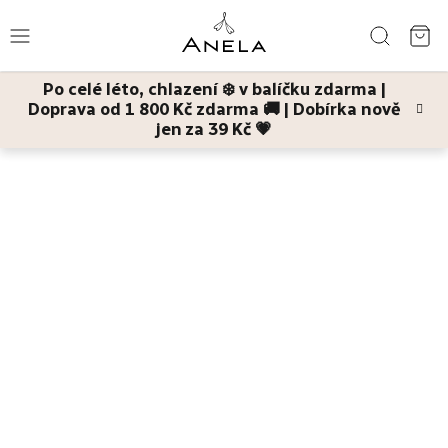
Přejít
Hledat
na
NÁ
obsah
Po celé léto, chlazení ❄️ v balíčku zdarma |
KO
Doprava od 1 800 Kč zdarma 🚚 | Dobírka nově
Léto
jen za 39 Kč 💗
Domů
Dárky
Bestsellery
Pleť
Tělo
Děti
a
maminky