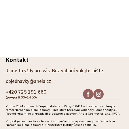
Z
Kontakt
á
Jsme tu vždy pro vás. Bez váhání volejte, pište.
p
objednavky@anela.cz
a
+420 725 191 660
(po–pá 8.00–14.30)
t
V roce 2024 dochází k čerpání dotace z Výzvy č. 0461 – Kreativní vouchery v
í
rámci Národního plánu obnovy – iniciativa Kreativní vouchery komponenty 4.5
Rozvoj kulturního a kreativního sektoru s názvem: Anela Cosmetics s.r.o._KV24.
Projekt je realizován za finanční spoluúčasti Evropské unie prostřednictvím
Národního plánu obnovy a Ministerstva kultury České republiky.