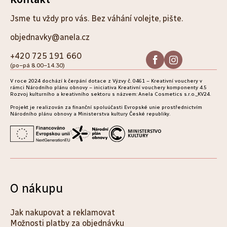
Z
á
Jsme tu vždy pro vás. Bez váhání volejte, pište.
p
objednavky@anela.cz
a
+420 725 191 660
(po–pá 8.00–14.30)
t
V roce 2024 dochází k čerpání dotace z Výzvy č. 0461 – Kreativní vouchery v
í
rámci Národního plánu obnovy – iniciativa Kreativní vouchery komponenty 4.5
Rozvoj kulturního a kreativního sektoru s názvem: Anela Cosmetics s.r.o._KV24.
Projekt je realizován za finanční spoluúčasti Evropské unie prostřednictvím
Národního plánu obnovy a Ministerstva kultury České republiky.
O nákupu
Jak nakupovat a reklamovat
Možnosti platby za objednávku