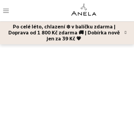
Přejít
na
obsah
Po celé léto, chlazení ❄️ v balíčku zdarma |
Doprava od 1 800 Kč zdarma 🚚 | Dobírka nově
Léto
jen za 39 Kč 💗
Domů
Pleť
Pleťové masky
Moje Ovesná
zklidňující pleťová
maska pro velmi citlivou pleť se sklonem k ekzémům
Bestsellery
Pleť
Tělo
Děti
a
maminky