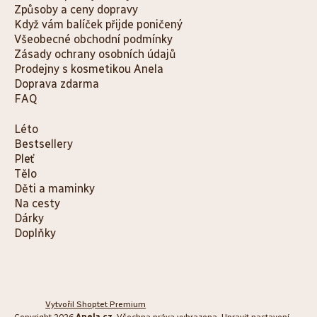
Způsoby a ceny dopravy
Když vám balíček přijde poničený
Všeobecné obchodní podmínky
Zásady ochrany osobních údajů
Prodejny s kosmetikou Anela
Doprava zdarma
FAQ
K
Léto
Bestsellery
a
Pleť
t
Tělo
e
Děti a maminky
g
Na cesty
o
Dárky
Doplňky
r
i
e
Vytvořil Shoptet Premium
Copyright 2026
Anela.cz
. Všechna práva vyhrazena.
Upravit nastavení